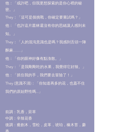
他：「或許吧，但我更想探索的是你心裡的秘
密。」
They：「這可是個挑戰，你確定要嘗試嗎？」
他：「也許這片叢林還沒有你的思緒讓人感到未
知。」
They：「人的混沌意識也是嗎？我感到舌頭一陣
酥麻……」
他：「你的眼神好像有點渙散。」
They：「是我剛剛吃的水果，我覺得它好辣。」
他：「抓住我的手，我們要去冒險了！」
They (意識不清)：「你知道再多的花，也蓋不住
我們的原始野性嗎...」
前調：乳香，菸草
中調：辛辣花香
後調：癒創木，雪松，皮革，琥珀，橡木苔，麝
香