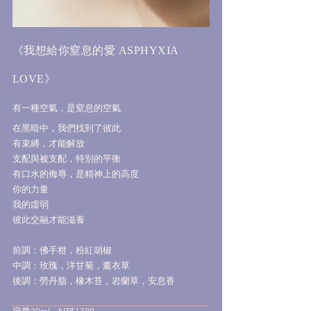
《我想給你窒息的愛
ASPHYXIA
》
LOVE
有一種空氣，是窒息的空氣.
在黑暗中，我們找到了彼此
有束縛，才能解放
支配與被支配，特別的平衡
有口水的侮辱，是精神上的高度
你的力量
我的虛弱
彼此交融才能滋養
前調：佛手柑，粉紅胡椒
中調：玫瑰，洋甘菊，薰衣草
後調：勞丹脂，橡木苔，岩蘭草，安息香