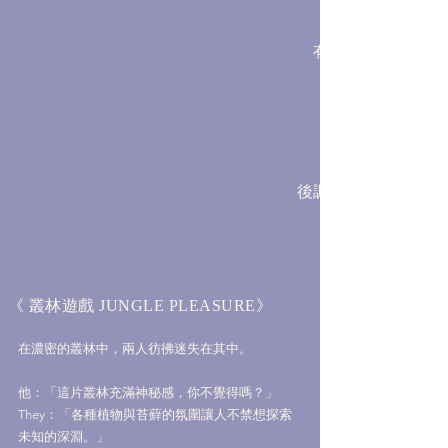
有口水的侮辱，是
後調：勞丹脂，橡木
《 叢林遊戲
》
JUNGLE PLEASURE
在濃密的叢林中，兩人彷彿迷失在其中。
他：「這片叢林充滿神秘感，你不覺得嗎？」
They：「各種植物與苔蘚的氛圍讓人不禁想探索
未知的深淵。」