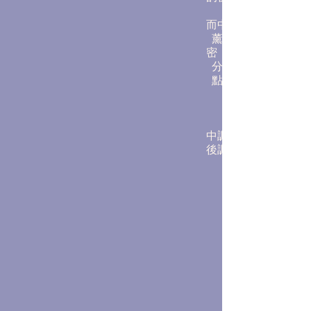
而中調中，散發出深
薰衣草的音符，如
密，悄悄地開啟心靈
分子翅膀在空氣中飄
點，被清高優雅的
中調：小花茉莉，橙
後調：東印度檀香，