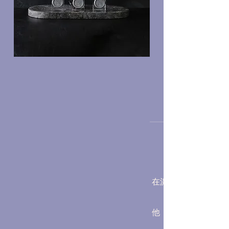
在濃密的叢林中，兩
他：「這片叢林充滿