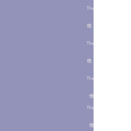
They：「各種植物
他：「或許吧，但我
They：「這可是個
他：「也許這片叢林
They：「人的混沌
他：「你的眼神好
They：「是我剛剛
他：「抓住我的手