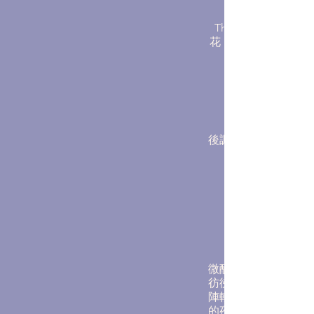
They (意識不清)
花，也蓋不住我們的原
後調：癒創木，雪松
微醺的東印度檀香和
彷彿是仙境之果，雪
陣輕柔的酥麻感。就
的夜晚，一場微風中